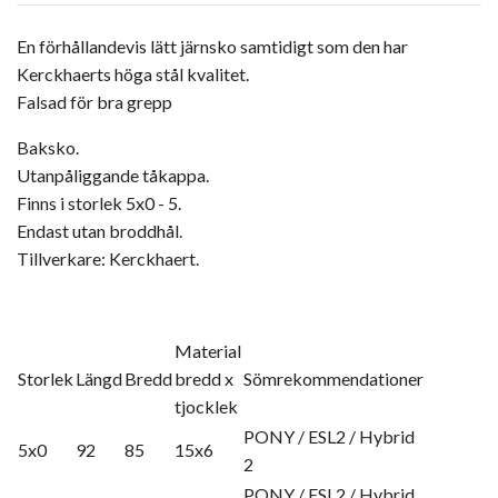
En förhållandevis lätt järnsko samtidigt som den har
Kerckhaerts höga stål kvalitet.
Falsad för bra grepp
Baksko.
Utanpåliggande tåkappa.
Finns i storlek 5x0 - 5.
Endast utan broddhål.
Tillverkare: Kerckhaert.
Material
Storlek
Längd
Bredd
bredd x
Sömrekommendationer
tjocklek
PONY / ESL2 / Hybrid
5x0
92
85
15x6
2
PONY / ESL2 / Hybrid