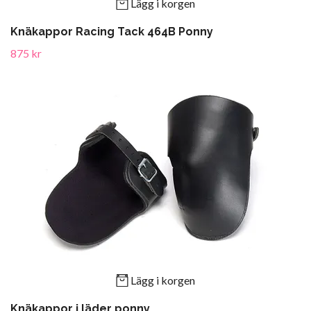
Lägg i korgen
Knäkappor Racing Tack 464B Ponny
875 kr
Lägg i korgen
Knäkappor i läder ponny