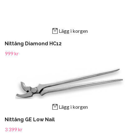
Lägg i korgen
Nittång Diamond HC12
999 kr
Lägg i korgen
Nittång GE Low Nail
3 399 kr