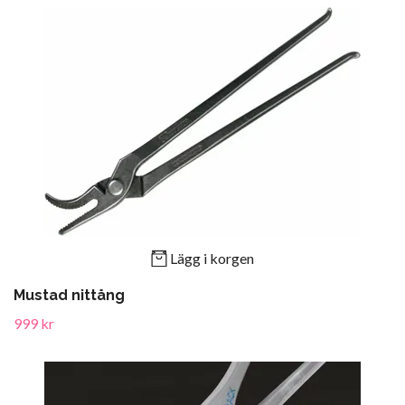
Lägg i korgen
Mustad nittång
999 kr