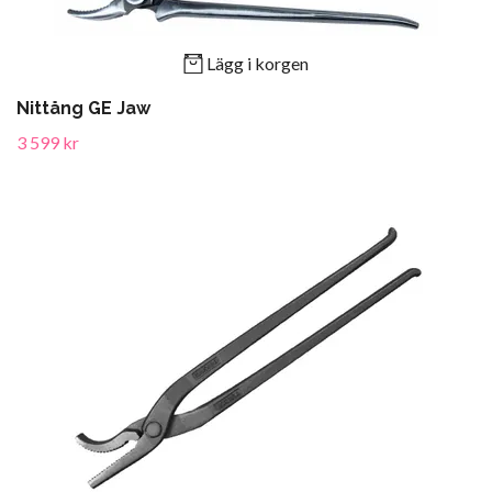
Lägg i korgen
Nittång GE Jaw
3 599 kr