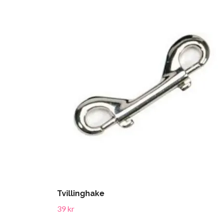
Tvillinghake
39 kr