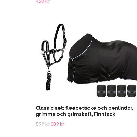
450 kr
Classic set: fleecetäcke och benlindor,
grimma och grimskaft, Finntack
599 kr
389 kr