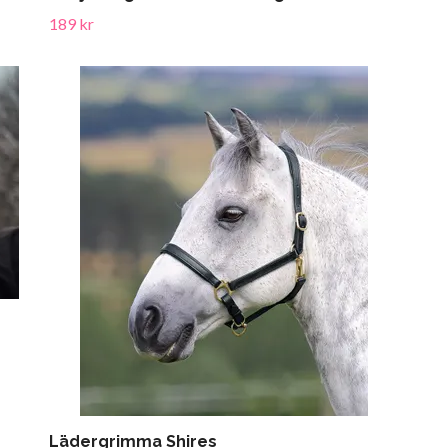
189 kr
Lädergrimma Shires