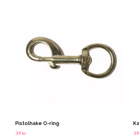
Pistolhake O-ring
Ka
39 kr
39