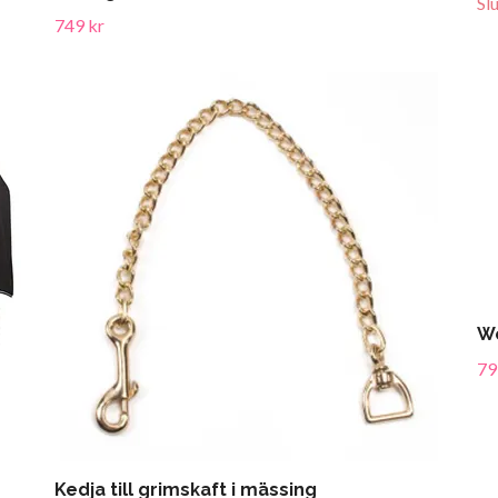
Sl
749 kr
We
79
Kedja till grimskaft i mässing