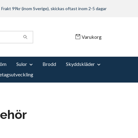
Frakt 99kr (inom Sverige), skickas oftast inom 2-5 dagar
Varukorg
Söm
Sulor
Brodd
Skyddskläder
etagsutveckling
behör