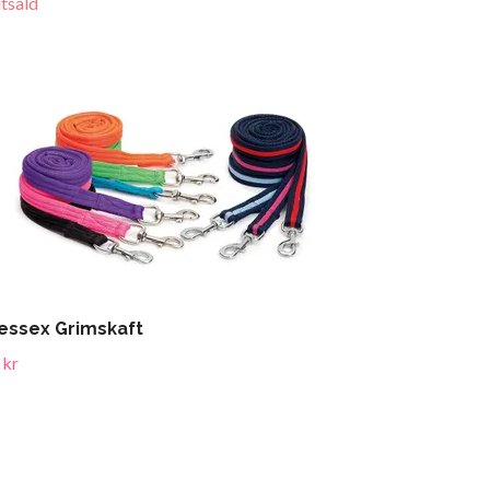
utsåld
ssex Grimskaft
 kr