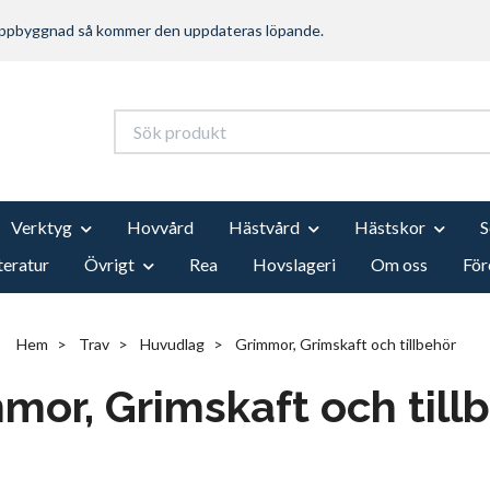
 uppbyggnad så kommer den uppdateras löpande.
Verktyg
Hovvård
Hästvård
Hästskor
teratur
Övrigt
Rea
Hovslageri
Om oss
För
Hem
Trav
Huvudlag
Grimmor, Grimskaft och tillbehör
mor, Grimskaft och till