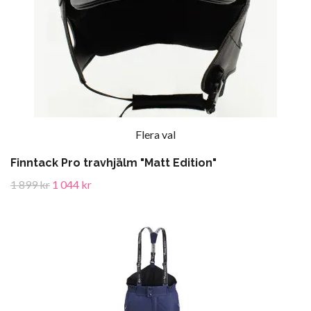
Flera val
Finntack Pro travhjälm "Matt Edition"
1 899 kr
1 044 kr