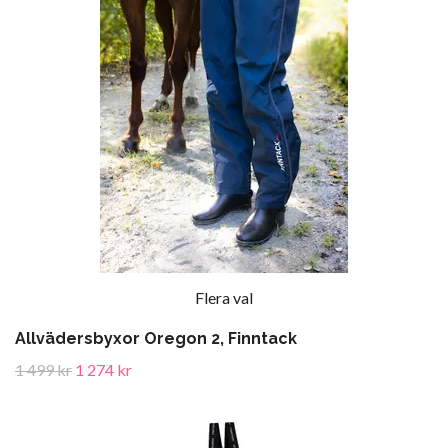
Flera val
Allvädersbyxor Oregon 2, Finntack
1 499 kr
1 274 kr