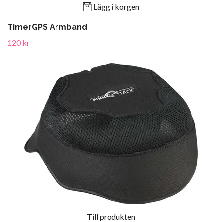
Lägg i korgen
TimerGPS Armband
120 kr
Till produkten