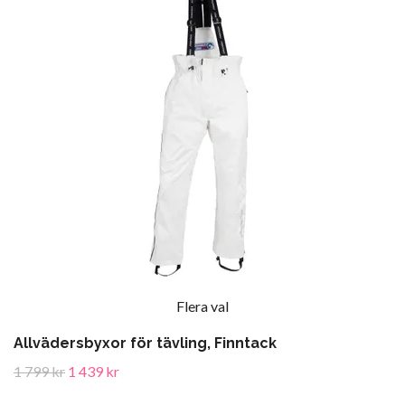
Flera val
Allvädersbyxor för tävling, Finntack
1 799 kr
1 439 kr