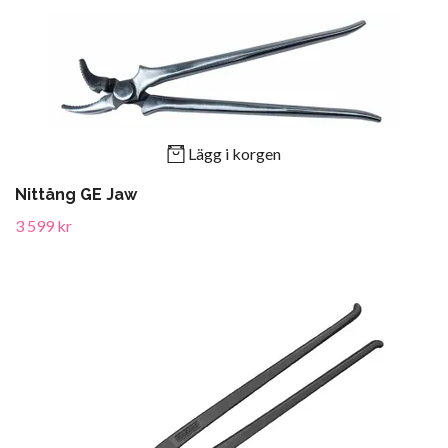
Lägg i korgen
Nittång GE Jaw
3 599 kr