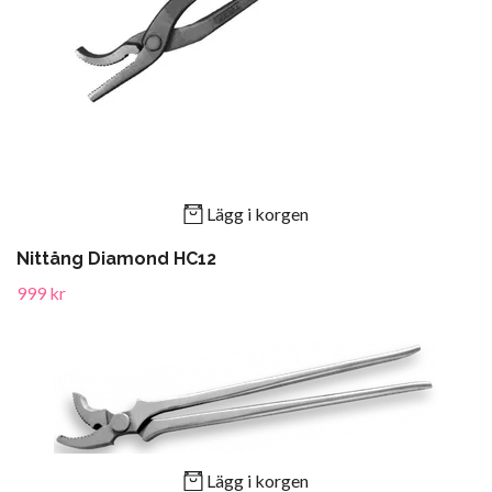
Lägg i korgen
Nittång Diamond HC12
999 kr
Lägg i korgen