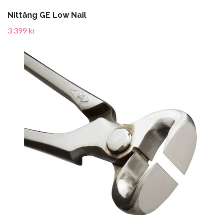
Nittång GE Low Nail
3 399 kr