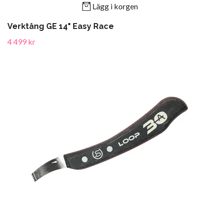
Lägg i korgen
Verktång GE 14" Easy Race
4 499 kr