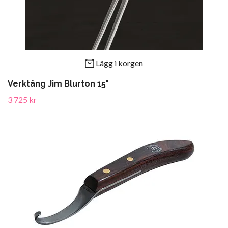
Lägg i korgen
Verktång Jim Blurton 15"
3 725 kr