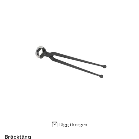
Lägg i korgen
Bräcktång