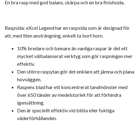
En bra rasp med god balans, skärpa och en bra finishsida.
Raspsida: eXcel Legend har en raspsida som är designad för
att, med liten ansträngning, enkelt ta bort horn.
10% bredare och tunnare än vanliga raspar är det ett
mycket välbalanserat verktyg som gör raspningen mer
effektiv.
Den större raspytan gör det enklare att jämna och plana
hovväggen.
Raspens blad har ett koncentrerat tandmönster med
över 650 tänder av medelstorlek för att förhindra
igensättning.
Den är speciellt effektiv vid blöta eller fuktiga
väderförhållanden.