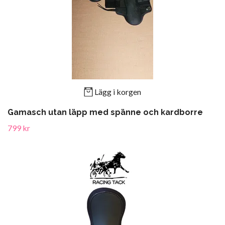
Lägg i korgen
Gamasch utan läpp med spänne och kardborre
799 kr