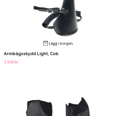
Lägg i korgen
Armbågsskydd Light, Cob
1 500 kr