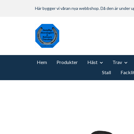
Här bygger vi våran nya webbshop. Då den är under
Hem
Produkter
Häst
Trav
Stall
Fackli