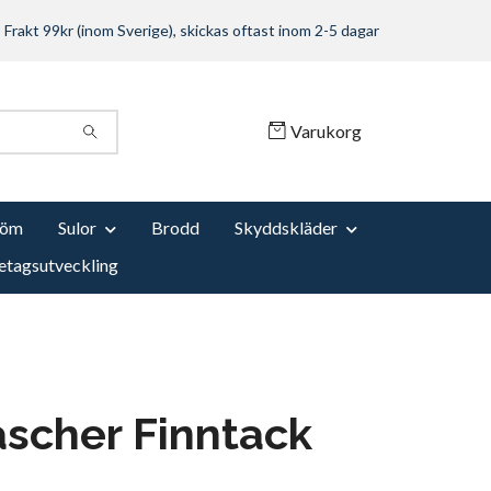
Frakt 99kr (inom Sverige), skickas oftast inom 2-5 dagar
Varukorg
Söm
Sulor
Brodd
Skyddskläder
etagsutveckling
scher Finntack