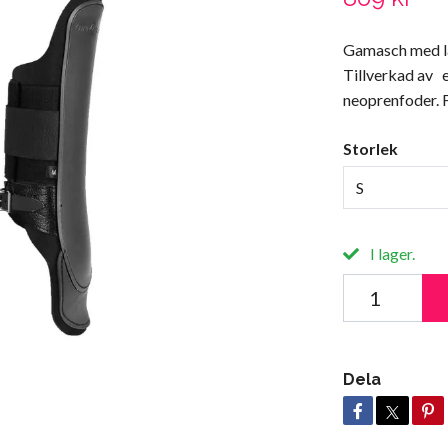
Gamasch med lä
Tillverkad av e
neoprenfoder. F
Storlek
S
I lager.
Dela