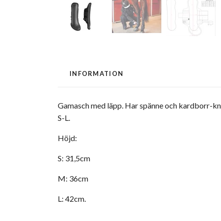
INFORMATION
Gamasch med läpp. Har spänne och kardborr-knäppn
S-L.
Höjd:
S: 31,5cm
M: 36cm
L: 42cm.