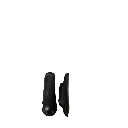
Kotring
99 kr