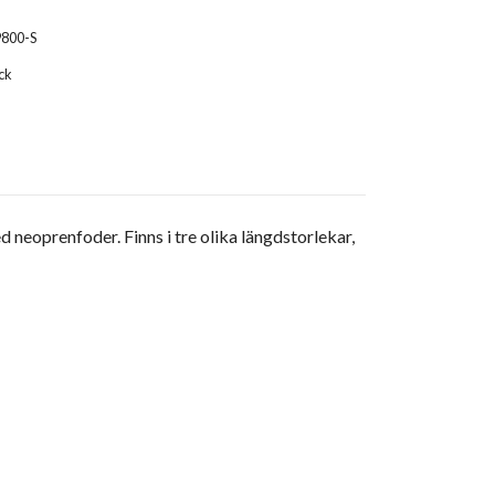
9800-S
ck
neoprenfoder. Finns i tre olika längdstorlekar,