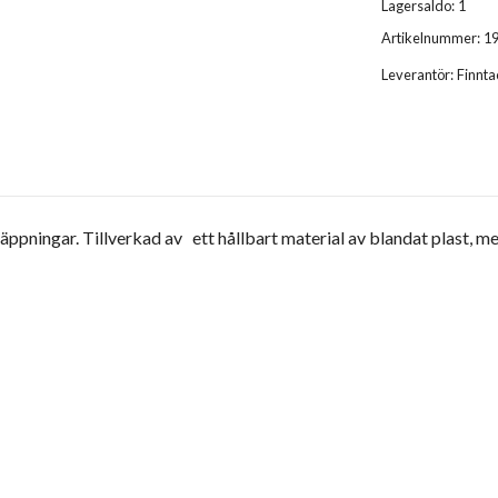
Lagersaldo:
1
Artikelnummer:
1
Leverantör:
Finnta
ingar. Tillverkad av ett hållbart material av blandat plast, med 