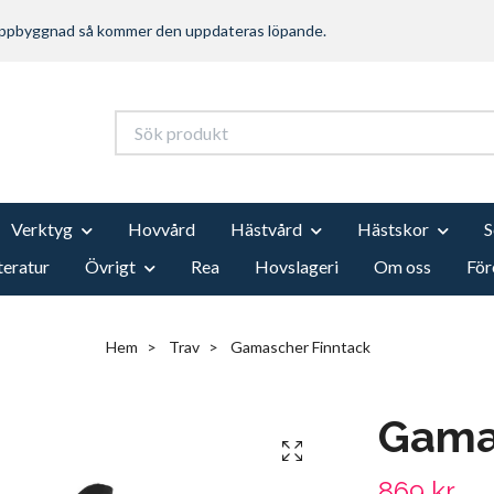
 uppbyggnad så kommer den uppdateras löpande.
Verktyg
Hovvård
Hästvård
Hästskor
teratur
Övrigt
Rea
Hovslageri
Om oss
För
Hem
Trav
Gamascher Finntack
Gama
869 kr