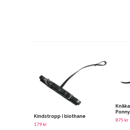
Knäka
Ponny
Kindstropp i biothane
875 kr
179 kr