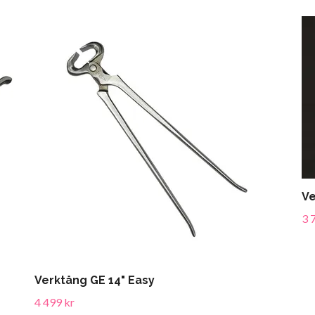
Ve
3 
Verktång GE 14" Easy
4 499 kr