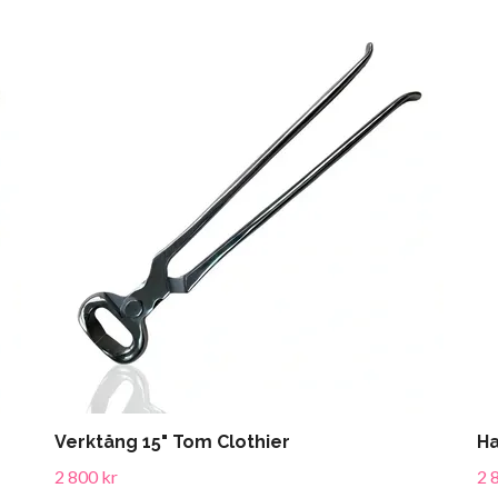
Verktång 15" Tom Clothier
Ha
2 800 kr
2 