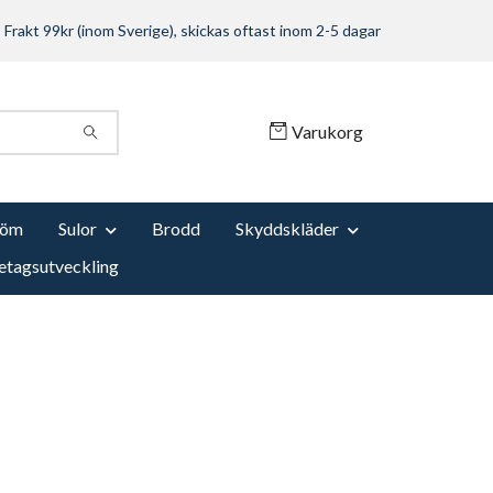
Frakt 99kr (inom Sverige), skickas oftast inom 2-5 dagar
Varukorg
Söm
Sulor
Brodd
Skyddskläder
etagsutveckling