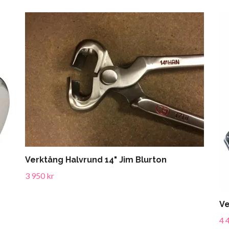
Verktång Halvrund 14" Jim Blurton
3 950 kr
Ve
4 