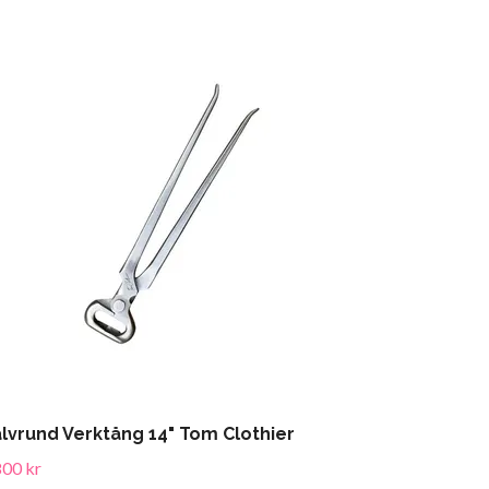
lvrund Verktång 14" Tom Clothier
800 kr