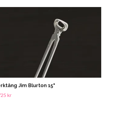
rktång Jim Blurton 15"
725 kr