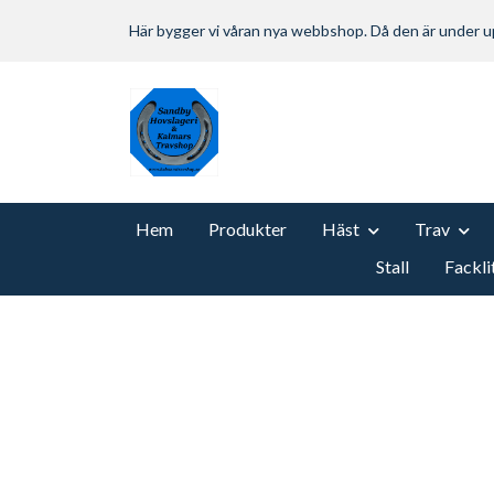
Här bygger vi våran nya webbshop. Då den är under
Hem
Produkter
Häst
Trav
Stall
Fackli