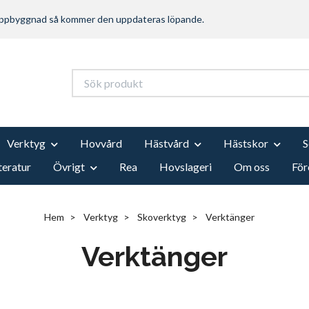
 uppbyggnad så kommer den uppdateras löpande.
Verktyg
Hovvård
Hästvård
Hästskor
teratur
Övrigt
Rea
Hovslageri
Om oss
För
Hem
Verktyg
Skoverktyg
Verktänger
Verktänger