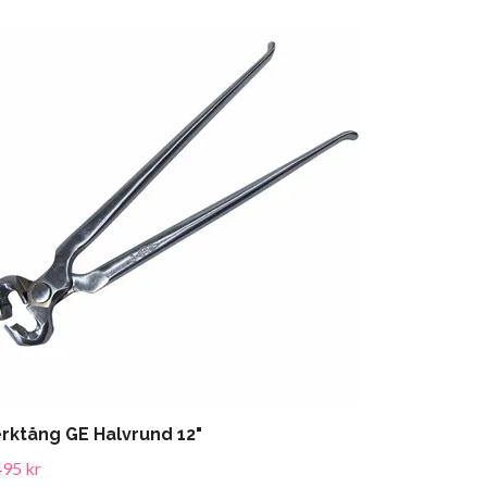
rktång GE Halvrund 12"
495 kr