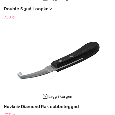
Double S 30A Loopkniv
750 kr
Lägg i korgen
Hovkniv Diamond Rak dubbeleggad
375 kr