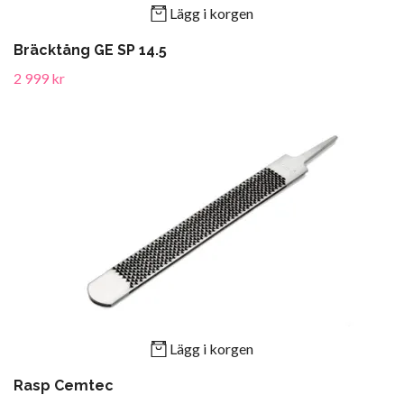
Lägg i korgen
Bräcktång GE SP 14.5
2 999 kr
Lägg i korgen
Rasp Cemtec