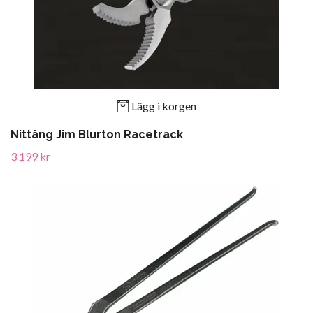
Lägg i korgen
Nittång Jim Blurton Racetrack
3 199 kr