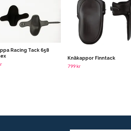
ppa Racing Tack 658
lex
Knäkappor Finntack
r
799 kr