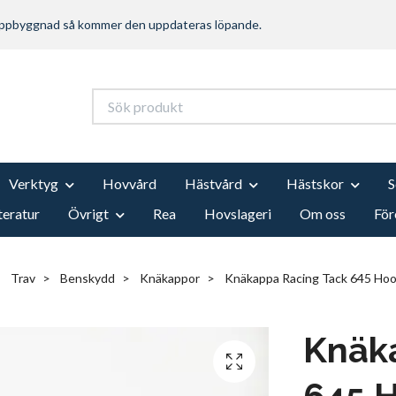
 uppbyggnad så kommer den uppdateras löpande.
Verktyg
Hovvård
Hästvård
Hästskor
teratur
Övrigt
Rea
Hovslageri
Om oss
För
Trav
Benskydd
Knäkappor
Knäkappa Racing Tack 645 Hoo
Knäk
645 H