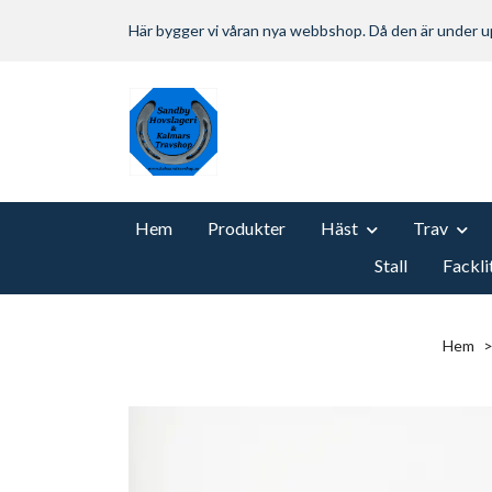
Här bygger vi våran nya webbshop. Då den är under
Hem
Produkter
Häst
Trav
Stall
Fackli
Hem