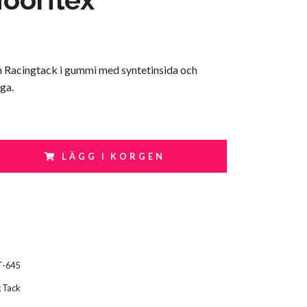
 Racingtack i gummi med syntetinsida och
åga.
LÄGG I KORGEN
T-645
 Tack