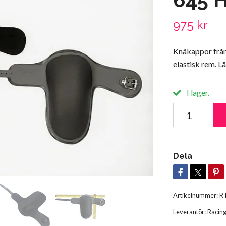
975 kr
Knäkappor från
elastisk rem. L
I lager.
Dela
Artikelnummer:
R
Leverantör:
Racing