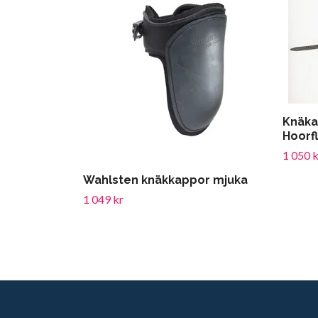
Knäka
Hoorf
1 050 k
Wahlsten knäkkappor mjuka
1 049 kr