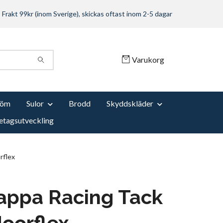
Frakt 99kr (inom Sverige), skickas oftast inom 2-5 dagar
Varukorg
Söm
Sulor
Brodd
Skyddskläder
etagsutveckling
rflex
appa Racing Tack
oorflex