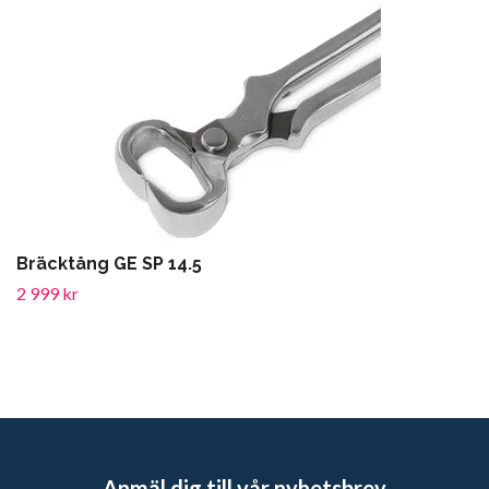
Bräcktång GE SP 14.5
2 999 kr
Anmäl dig till vår nyhetsbrev