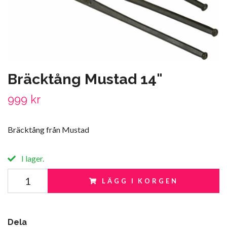
Bräcktång Mustad 14"
999 kr
Bräcktång från Mustad
I lager.
LÄGG I KORGEN
Dela