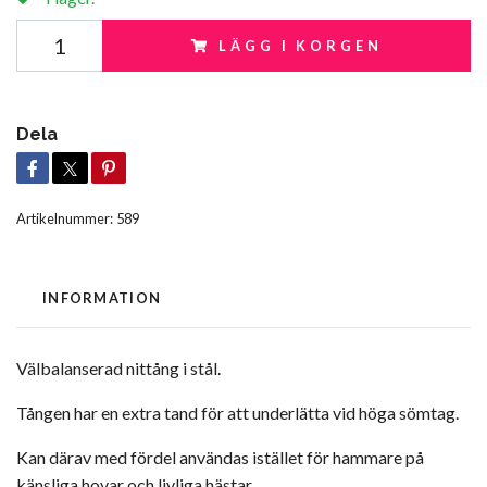
LÄGG I KORGEN
Dela
Artikelnummer:
589
INFORMATION
Välbalanserad nittång i stål.
Tången har en extra tand för att underlätta vid höga sömtag.
Kan därav med fördel användas istället för hammare på
känsliga hovar och livliga hästar.