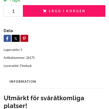
I lager.
LÄGG I KORGEN
Dela
Lagersaldo:
5
Artikelnummer:
26175
Leverantör:
Finntack
INFORMATION
Utmärkt för svåråtkomliga
platser!