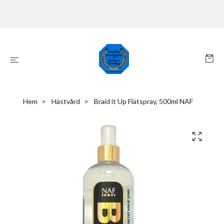
Hem
Hästvård
Braid it Up Flätspray, 500ml NAF