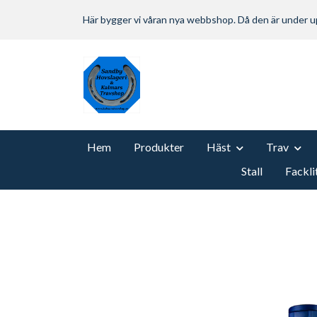
Här bygger vi våran nya webbshop. Då den är under
Hem
Produkter
Häst
Trav
Stall
Fackli