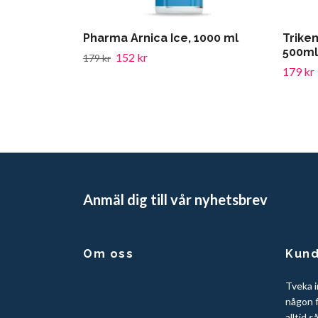
Pharma Arnica Ice, 1000 ml
Trikem
500ml
152 kr
179 kr
179 kr
Anmäl dig till vår nyhetsbrev
Om oss
Kund
Tveka i
någon f
alltid s