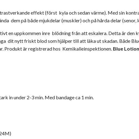
rastverkande effekt (först kyla och sedan värme). Med sin kontr
ända dem på både mjukdelar (muskler) och på hårda delar (senor, l
vt en uppkommen inre blödning från att eskalera. Detta är den ky
 dit nytt friskt blod som hjälper till att läka ut skadan. Både Blu
r. Produkt är registrerad hos Kemikalieinspektionen.
Blue Lotion
ark in under 2-3 min. Med bandage ca 1 min.
 24M)