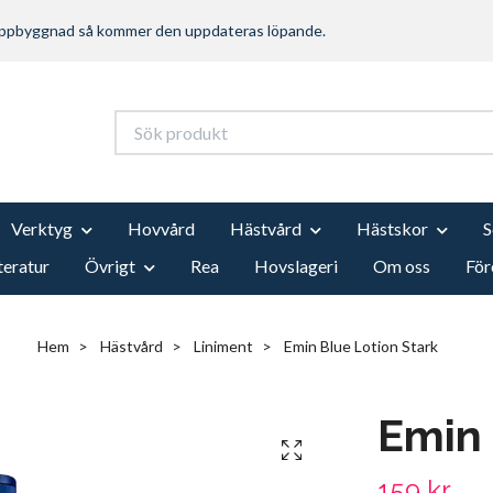
 uppbyggnad så kommer den uppdateras löpande.
Verktyg
Hovvård
Hästvård
Hästskor
teratur
Övrigt
Rea
Hovslageri
Om oss
För
Hem
Hästvård
Liniment
Emin Blue Lotion Stark
Emin 
159 kr