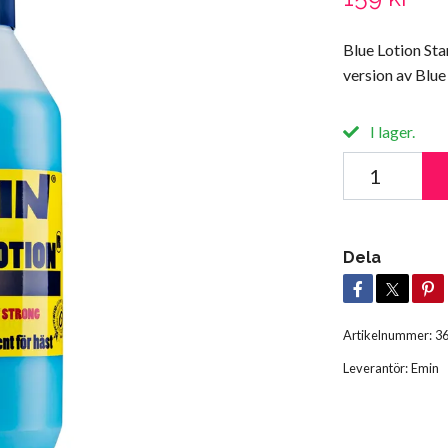
Blue Lotion St
version av Blue
I lager.
Dela
Artikelnummer:
3
Leverantör:
Emin