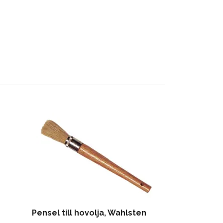
Pharma Arni
169 kr
199 kr
Pensel till hovolja, Wahlsten