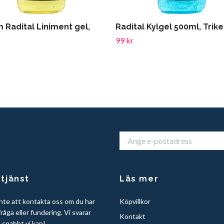
 Radital Liniment gel,
Radital Kylgel 500ml, Trik
99 kr
tjänst
Läs mer
nte att kontakta oss om du har
Köpvillkor
råga eller fundering. Vi svarar
Kontakt
å snabbt vi kan!