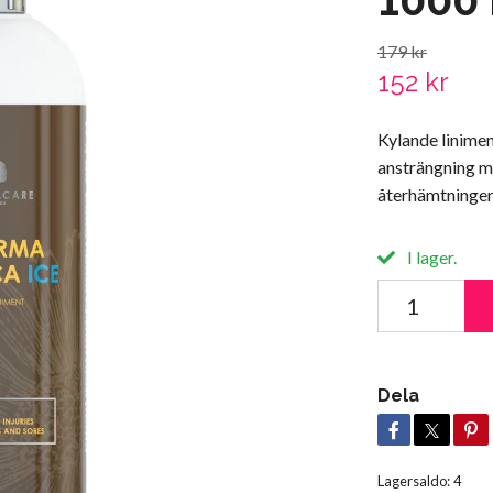
179 kr
152 kr
Kylande linime
ansträngning me
återhämtningen 
I lager.
Dela
Lagersaldo:
4