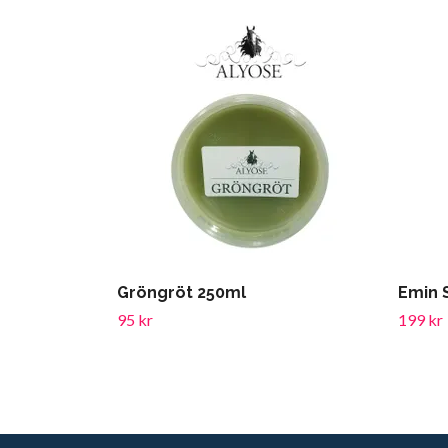
Gröngröt 250ml
Emin 
95 kr
199 kr