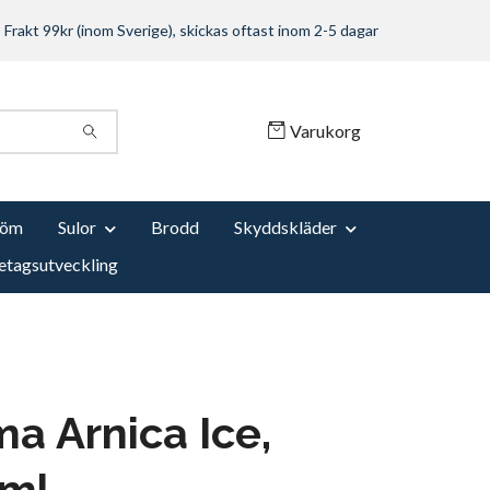
Frakt 99kr (inom Sverige), skickas oftast inom 2-5 dagar
Varukorg
Söm
Sulor
Brodd
Skyddskläder
etagsutveckling
a Arnica Ice,
 ml