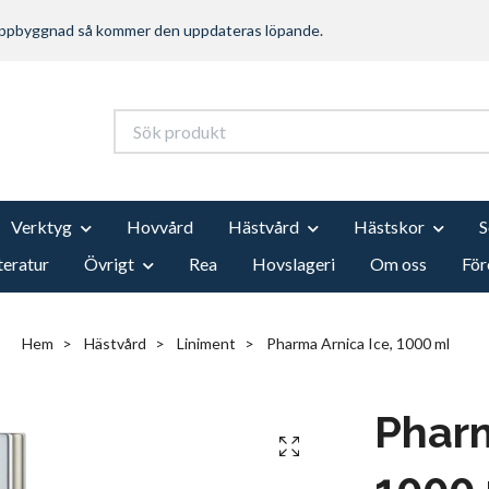
 uppbyggnad så kommer den uppdateras löpande.
Verktyg
Hovvård
Hästvård
Hästskor
teratur
Övrigt
Rea
Hovslageri
Om oss
För
Hem
Hästvård
Liniment
Pharma Arnica Ice, 1000 ml
Pharm
1000