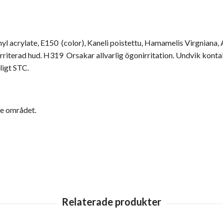
hyl acrylate, E150 (color), Kaneli poistettu, Hamamelis Virgniana
rriterad hud. H319 Orsakar allvarlig ögonirritation. Undvik kont
ligt STC.
de området.