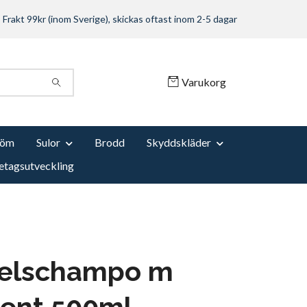
Frakt 99kr (inom Sverige), skickas oftast inom 2-5 dagar
Varukorg
Söm
Sulor
Brodd
Skyddskläder
etagsutveckling
elschampo m
ment 500ml