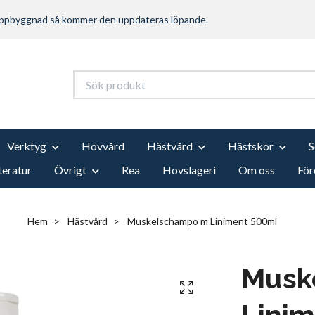
 uppbyggnad så kommer den uppdateras löpande.
Verktyg
Hovvård
Hästvård
Hästskor
teratur
Övrigt
Rea
Hovslageri
Om oss
För
Hem
Hästvård
Muskelschampo m Liniment 500ml
Musk
Lini