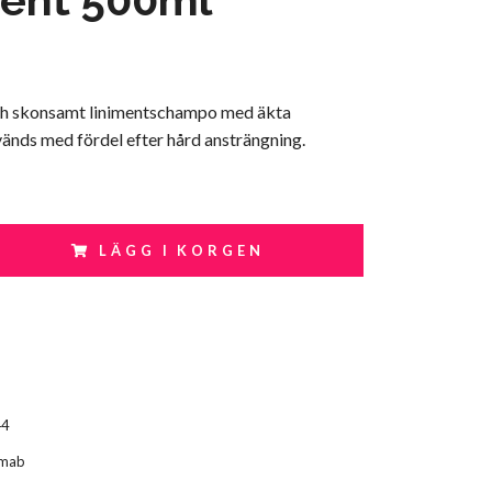
och skonsamt linimentschampo med äkta
änds med fördel efter hård ansträngning.
LÄGG I KORGEN
44
rmab