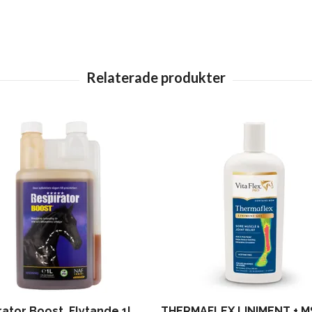
rator Boost, Flytande 1L
THERMAFLEX LINIMENT + 