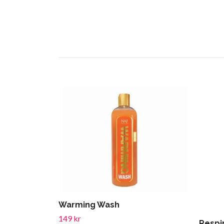
Warming Wash
149 kr
Respi