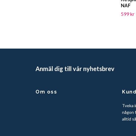
NAF
599 kr
Anmäl dig till vår nyhetsbrev
Om oss
Kund
Tveka i
någon f
alltid s