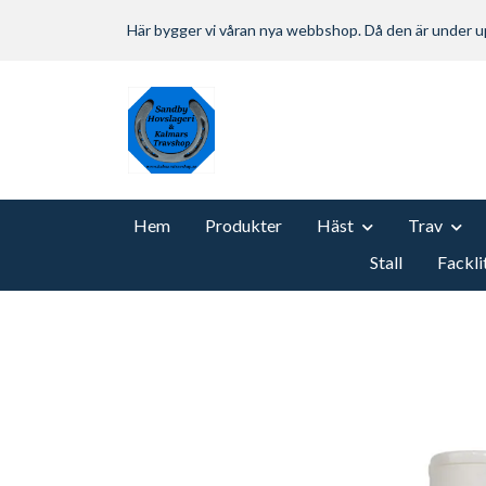
Här bygger vi våran nya webbshop. Då den är under
Hem
Produkter
Häst
Trav
Stall
Fackli