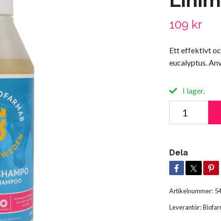
109 kr
Ett effektivt 
eucalyptus. Anv
I lager.
Dela
Artikelnummer:
5
Leverantör:
Biofa