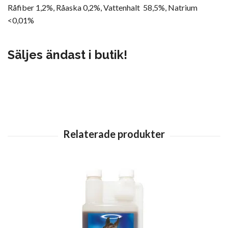
Råfiber 1,2%, Råaska 0,2%, Vattenhalt 58,5%, Natrium
<0,01%
Säljes ändast i butik!