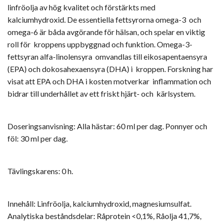
linfröolja av hög kvalitet och förstärkts med
kalciumhydroxid. De essentiella fettsyrorna omega-3 och
omega-6 är båda avgörande för hälsan, och spelar en viktig
roll för kroppens uppbyggnad och funktion. Omega-3-
fettsyran alfa-linolensyra omvandlas till eikosapentaensyra
(EPA) och dokosahexaensyra (DHA) i kroppen. Forskning har
visat att EPA och DHA i kosten motverkar inflammation och
bidrar till underhållet av ett friskt hjärt- och kärlsystem.
Doseringsanvisning: Alla hästar: 60 ml per dag. Ponnyer och
föl: 30 ml per dag.
Tävlingskarens: 0 h.
Innehåll: Linfröolja, kalciumhydroxid, magnesiumsulfat.
Analytiska beståndsdelar: Råprotein <0,1%, Råolja 41,7%,