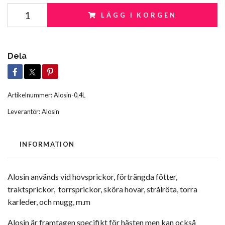
LÄGG I KORGEN
Dela
Artikelnummer:
Alosin-0,4L
Leverantör:
Alosin
INFORMATION
Alosin används vid hovsprickor, förträngda fötter,
traktsprickor, torrsprickor, sköra hovar, strålröta, torra
karleder, och mugg, m.m
Alosin är framtagen specifikt för hästen men kan också