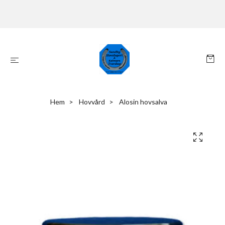
Hem
Hovvård
Alosin hovsalva