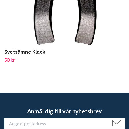
Svetsämne Klack
50 kr
Anmäl dig till vår nyhetsbrev