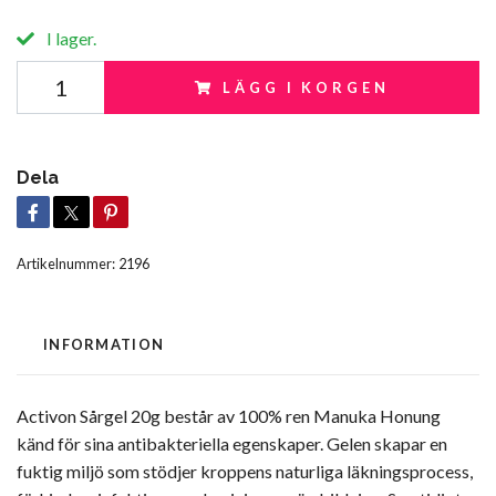
I lager.
LÄGG I KORGEN
Dela
Artikelnummer:
2196
INFORMATION
Activon Sårgel 20g består av 100% ren Manuka Honung
känd för sina antibakteriella egenskaper. Gelen skapar en
fuktig miljö som stödjer kroppens naturliga läkningsprocess,