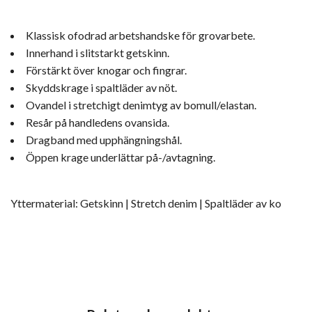
Klassisk ofodrad arbetshandske för grovarbete.
Innerhand i slitstarkt getskinn.
Förstärkt över knogar och fingrar.
Skyddskrage i spaltläder av nöt.
Ovandel i stretchigt denimtyg av bomull/elastan.
Resår på handledens ovansida.
Dragband med upphängningshål.
Öppen krage underlättar på-/avtagning.
Yttermaterial: Getskinn | Stretch denim | Spaltläder av ko