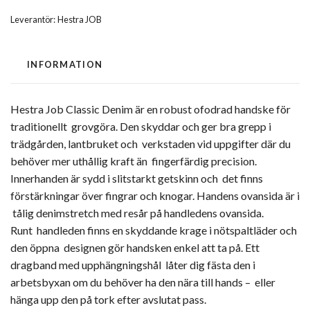
Leverantör:
Hestra JOB
INFORMATION
Hestra Job Classic Denim är en robust ofodrad handske för
traditionellt grovgöra. Den skyddar och ger bra grepp i
trädgården, lantbruket och verkstaden vid uppgifter där du
behöver mer uthållig kraft än fingerfärdig precision.
Innerhanden är sydd i slitstarkt getskinn och det finns
förstärkningar över fingrar och knogar. Handens ovansida är i
tålig denimstretch med resår på handledens ovansida.
Runt handleden finns en skyddande krage i nötspaltläder och
den öppna designen gör handsken enkel att ta på. Ett
dragband med upphängningshål låter dig fästa den i
arbetsbyxan om du behöver ha den nära till hands – eller
hänga upp den på tork efter avslutat pass.