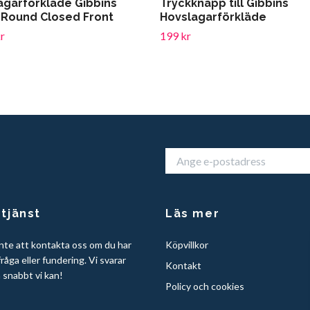
agarförkläde Gibbins
Tryckknapp till Gibbins
Round Closed Front
Hovslagarförkläde
r
199 kr
tjänst
Läs mer
nte att kontakta oss om du har
Köpvillkor
råga eller fundering. Vi svarar
Kontakt
å snabbt vi kan!
Policy och cookies