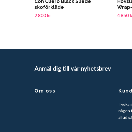
Con Cuero Black Suede
Hovsl
skoförkläde
Wrap-
2 800 kr
4 850 k
Anmäl dig till vår nyhetsbrev
Om oss
Kund
Tveka i
någon f
alltid s