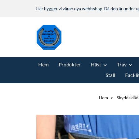
Här bygger vi våran nya webbshop. Då den är under
Hem
Produkter
Häst
Trav
Stall
Fackli
Hem
Skyddskläd