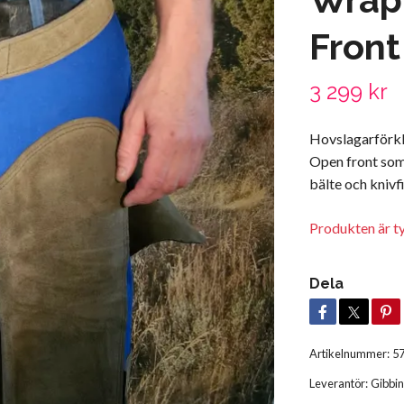
Front
3 299 kr
Hovslagarförk
Open front som 
bälte och knivfi
Produkten är tyvä
Dela
Artikelnummer:
5
Leverantör:
Gibbin