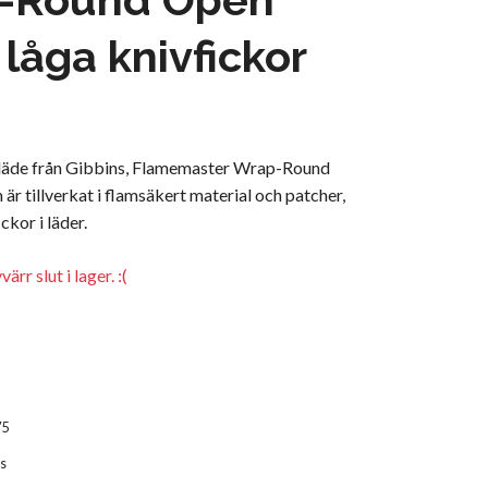
 låga knivfickor
läde från Gibbins, Flamemaster Wrap-Round
är tillverkat i flamsäkert material och patcher,
ckor i läder.
rr slut i lager. :(
75
s