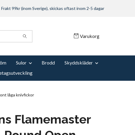
Frakt 99kr (inom Sverige), skickas oftast inom 2-5 dagar
Varukorg
Söm
Sulor
Brodd
Skyddskläder
etagsutveckling
t låga knivfickor
ins Flamemaster
-Round Open