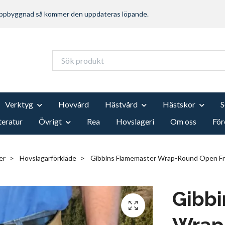
 uppbyggnad så kommer den uppdateras löpande.
Verktyg
Hovvård
Hästvård
Hästskor
teratur
Övrigt
Rea
Hovslageri
Om oss
För
er
Hovslagarförkläde
Gibbins Flamemaster Wrap-Round Open Fron
Gibb
Wrap