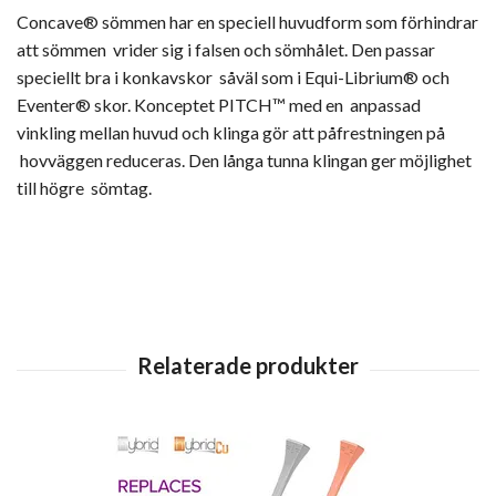
Concave® sömmen har en speciell huvudform som förhindrar
att sömmen vrider sig i falsen och sömhålet. Den passar
speciellt bra i konkavskor såväl som i Equi-Librium® och
Eventer® skor. Konceptet PITCH™ med en anpassad
vinkling mellan huvud och klinga gör att påfrestningen på
hovväggen reduceras. Den långa tunna klingan ger möjlighet
till högre sömtag.