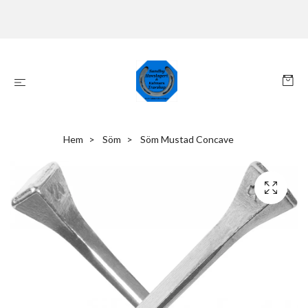
Hem
Söm
Söm Mustad Concave