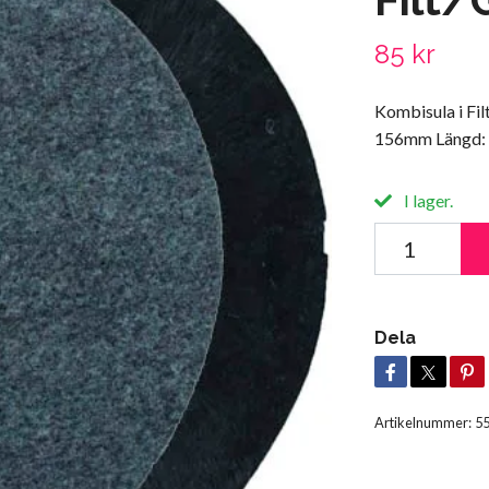
85 kr
Kombisula i Fil
156mm Längd:
I lager.
Dela
Artikelnummer:
5