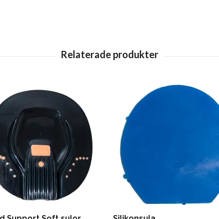
d Support Soft sulor
Silikonsula