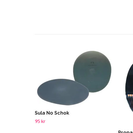
Sula No Schok
95 kr
Propa