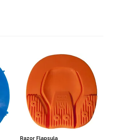
Flappsula s
100 kr
Razor Flapsula