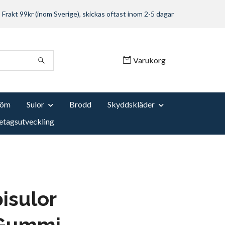
Frakt 99kr (inom Sverige), skickas oftast inom 2-5 dagar
Varukorg
Söm
Sulor
Brodd
Skyddskläder
etagsutveckling
isulor
/Gummi