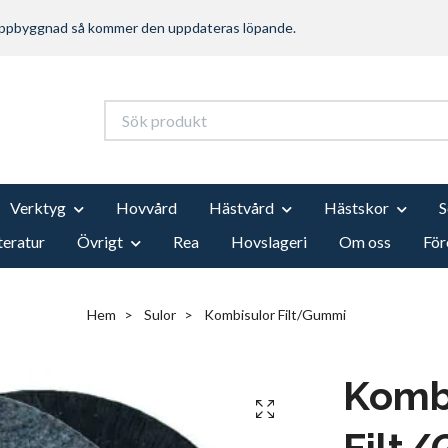
 uppbyggnad så kommer den uppdateras löpande.
Verktyg
Hovvård
Hästvård
Hästskor
teratur
Övrigt
Rea
Hovslageri
Om oss
För
Hem
Sulor
Kombisulor Filt/Gummi
Komb
Filt