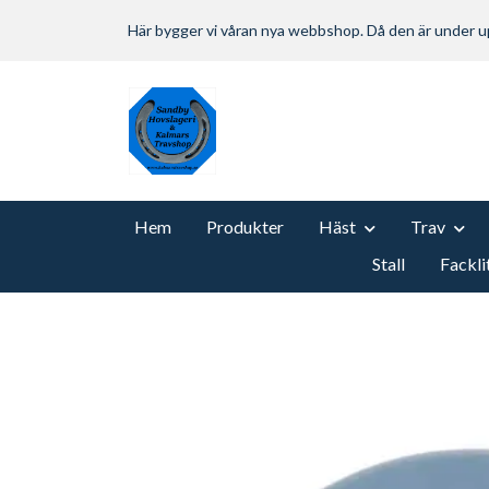
Här bygger vi våran nya webbshop. Då den är under
Hem
Produkter
Häst
Trav
Stall
Fackli