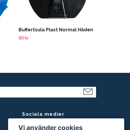
Buffertsula Plast Normal Håden
80 kr
Sociala medier
Vi använder cookies
Facebook