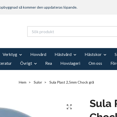
 uppbyggnad så kommer den uppdateras löpande.
Verktyg
Hovvård
Hästvård
Hästskor
teratur
Övrigt
Rea
Hovslageri
Om oss
För
Hem
Sulor
Sula Plast 2,5mm Chock grå
Sula 
Choc