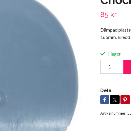
85 kr
Dämpad plastsu
165mm. Bredd
I lager.
Dela
Artikelnummer:
5