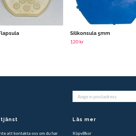
Flapsula
Silikonsula 5mm
120 kr
tjänst
Läs mer
nte att kontakta oss om du har
Köpvillkor