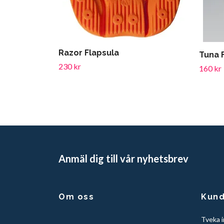
Razor Flapsula
Tuna 
230 kr
160 kr
Anmäl dig till vår nyhetsbrev
Om oss
Kund
Tveka i