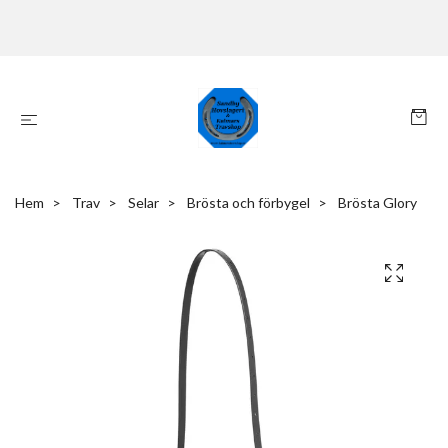
Hem
Trav
Selar
Brösta och förbygel
Brösta Glory