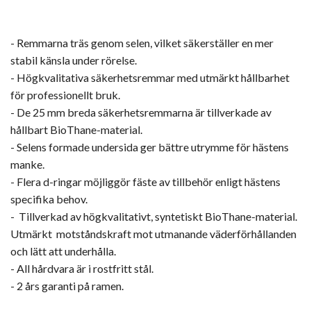
- Remmarna träs genom selen, vilket säkerställer en mer
stabil känsla under rörelse.
- Högkvalitativa säkerhetsremmar med utmärkt hållbarhet
för professionellt bruk.
- De 25 mm breda säkerhetsremmarna är tillverkade av
hållbart BioThane-material.
- Selens formade undersida ger bättre utrymme för hästens
manke.
- Flera d-ringar möjliggör fäste av tillbehör enligt hästens
specifika behov.
- Tillverkad av högkvalitativt, syntetiskt BioThane-material.
Utmärkt motståndskraft mot utmanande väderförhållanden
och lätt att underhålla.
- All hårdvara är i rostfritt stål.
- 2 års garanti på ramen.