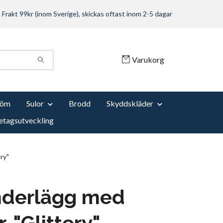
Frakt 99kr (inom Sverige), skickas oftast inom 2-5 dagar
Varukorg
Söm
Sulor
Brodd
Skyddskläder
etagsutveckling
ry"
nderlägg med
r, "Glittery"