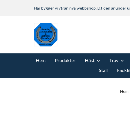
Här bygger vi våran nya webbshop. Då den är under
Hem
Produkter
Häst
Trav
Stall
Fackli
Hem