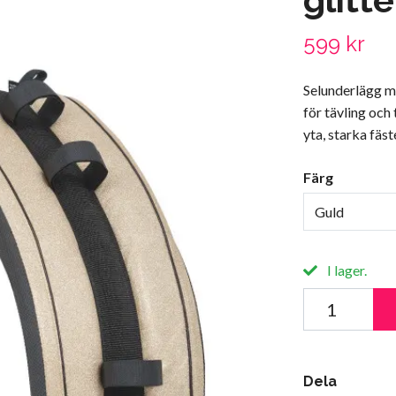
599 kr
Selunderlägg me
för tävling och
yta, starka fäs
Färg
Guld
I lager.
Dela