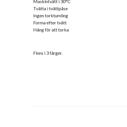
Maskintvätt i 30°C
Tvätta i tvättpåse
Ingen torktumling
Forma efter tvätt
Häng för att torka
Finns i 3 färger.