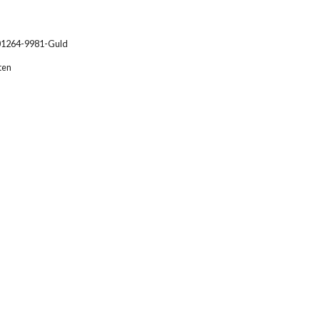
01264-9981-Guld
ten