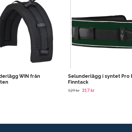
derlägg WIN från
Selunderlägg i syntet Pro
ten
Finntack
317 kr
529 kr