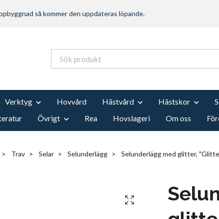
 uppbyggnad så kommer den uppdateras löpande.
Verktyg
Hovvård
Hästvård
Hästskor
teratur
Övrigt
Rea
Hovslageri
Om oss
För
Trav
Selar
Selunderlägg
Selunderlägg med glitter, "Glitte
Selu
glitte