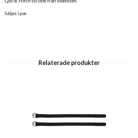
Qucik Hitch till sele från Wahlsten.
Säljes i par.