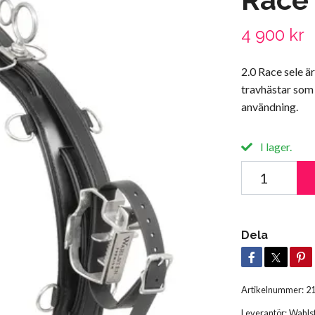
4 900 kr
2.0 Race sele ä
travhästar som
användning.
I lager.
Dela
Artikelnummer:
2
Leverantör:
Wahls