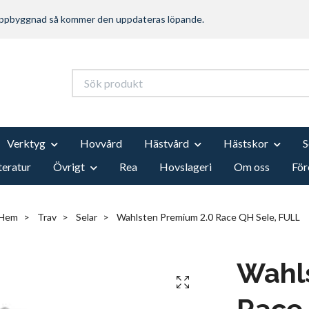
 uppbyggnad så kommer den uppdateras löpande.
Verktyg
Hovvård
Hästvård
Hästskor
teratur
Övrigt
Rea
Hovslageri
Om oss
För
Hem
Trav
Selar
Wahlsten Premium 2.0 Race QH Sele, FULL
Wahl
Race