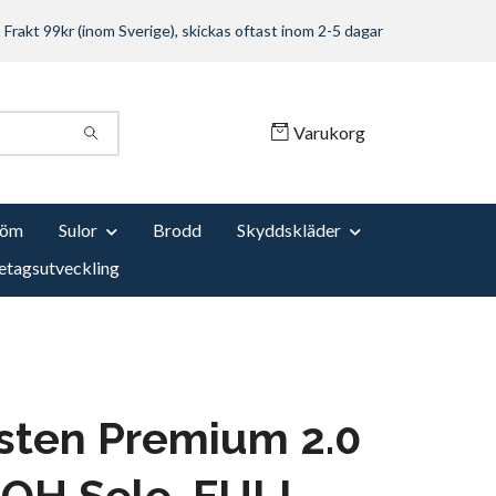
Frakt 99kr (inom Sverige), skickas oftast inom 2-5 dagar
Varukorg
Söm
Sulor
Brodd
Skyddskläder
etagsutveckling
sten Premium 2.0
 QH Sele, FULL