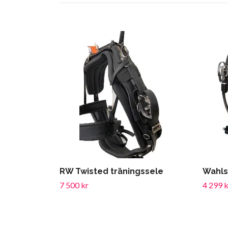
RW Twisted träningssele
Wahls
7 500 kr
4 299 k