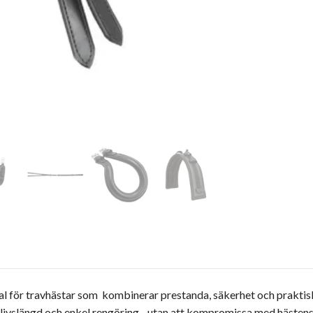
val för travhästar som kombinerar prestanda, säkerhet och praktisk
 livslängd och enkel rengöring - utan att kompromissa med hästen