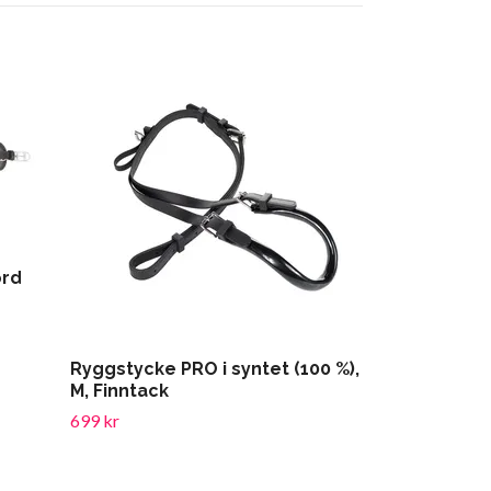
Selunderlä
725 kr
ord
Ryggstycke PRO i syntet (100 %),
M, Finntack
699 kr