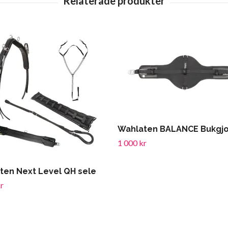
Wahlaten BALANCE Bukgj
1 000 kr
ten Next Level QH sele
r