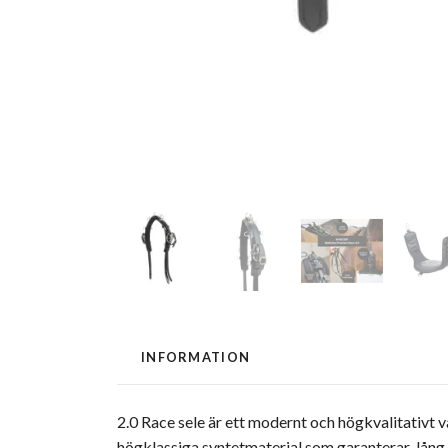
INFORMATION
2.0 Race sele är ett modernt och högkvalitativt 
högklassiga syntetmaterial som garanterar lång