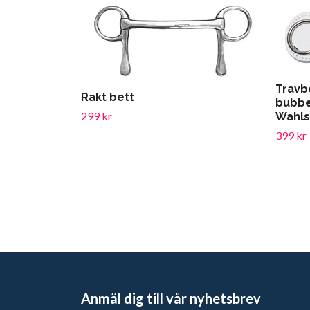
Travb
Rakt bett
bubbe
299 kr
Wahls
399 kr
Anmäl dig till vår nyhetsbrev