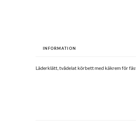
INFORMATION
Läderklätt, tvådelat körbett med käkrem för fäst