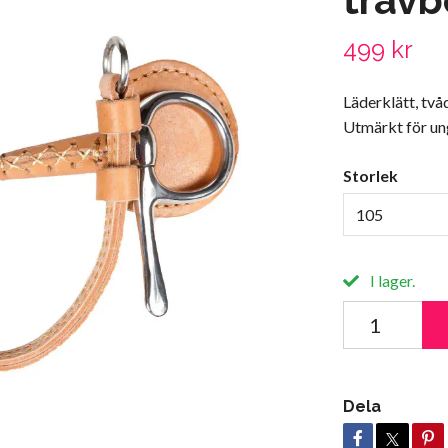
499 kr
Läderklätt, två
Utmärkt för un
Storlek
105
I lager.
Dela