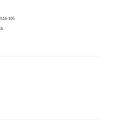
3516-105
ck