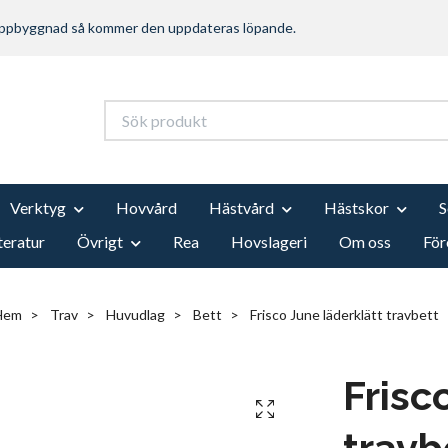
 uppbyggnad så kommer den uppdateras löpande.
Verktyg
Hovvård
Hästvård
Hästskor
teratur
Övrigt
Rea
Hovslageri
Om oss
För
Hem
Trav
Huvudlag
Bett
Frisco June läderklätt travbett
Frisc
travb