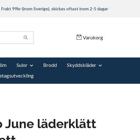
Frakt 99kr (inom Sverige), skickas oftast inom 2-5 dagar
Varukorg
Söm
Sulor
Brodd
Skyddskläder
etagsutveckling
o June läderklätt
ett