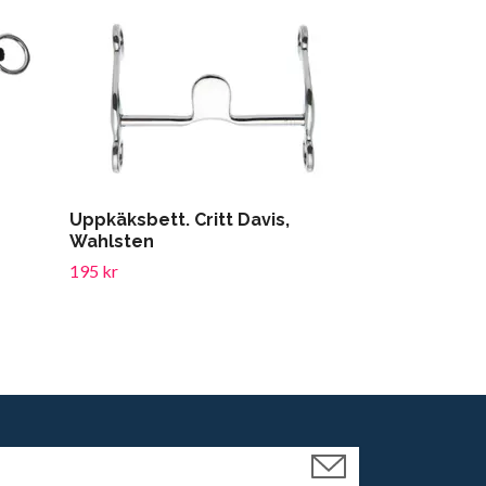
Travbett tv
läderöverdr
599 kr
Uppkäksbett. Critt Davis,
Wahlsten
195 kr