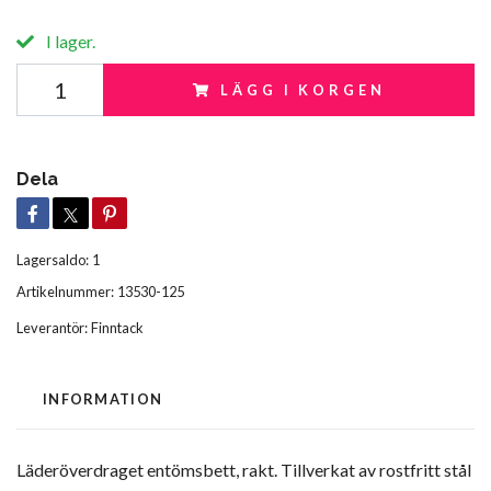
I lager.
LÄGG I KORGEN
Dela
Lagersaldo:
1
Artikelnummer:
13530-125
Leverantör:
Finntack
INFORMATION
Läderöverdraget entömsbett, rakt. Tillverkat av rostfritt stål