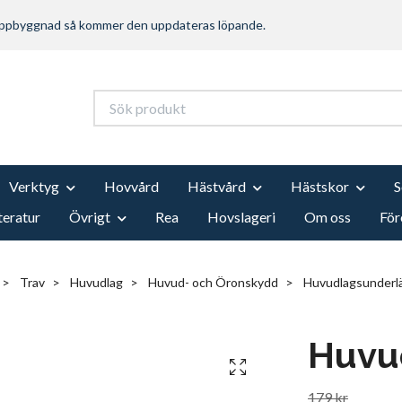
 uppbyggnad så kommer den uppdateras löpande.
Verktyg
Hovvård
Hästvård
Hästskor
teratur
Övrigt
Rea
Hovslageri
Om oss
För
Trav
Huvudlag
Huvud- och Öronskydd
Huvudlagsunderl
Huvu
179 kr