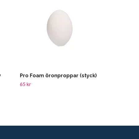
Öronproppa
115 kr
y
Pro Foam öronproppar (styck)
65 kr