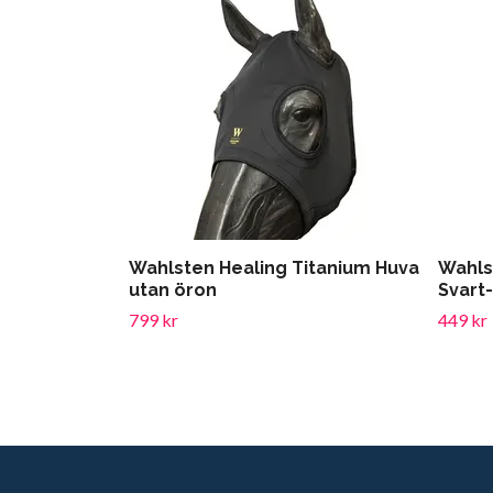
Wahlsten Healing Titanium Huva
Wahls
utan öron
Svart-
799 kr
449 kr