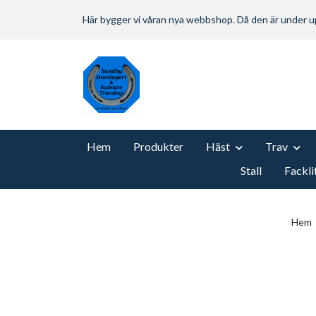
Här bygger vi våran nya webbshop. Då den är under
Hem
Produkter
Häst
Trav
Stall
Fackli
Hem