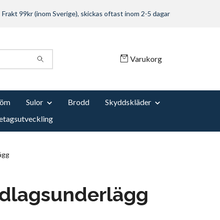
Frakt 99kr (inom Sverige), skickas oftast inom 2-5 dagar
Varukorg
Söm
Sulor
Brodd
Skyddskläder
etagsutveckling
ägg
dlagsunderlägg