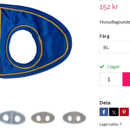
152 kr
Huvudlagsunderl
Färg
BL
I lager.
Dela
Lagersaldo:
7