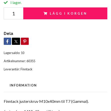
I lager.
LÄGG I KORGEN
Dela
Lagersaldo:
10
Artikelnummer:
60355
Leverantör:
Finntack
INFORMATION
Finntack justerskruv M10x40mm til T7 (Gammal).