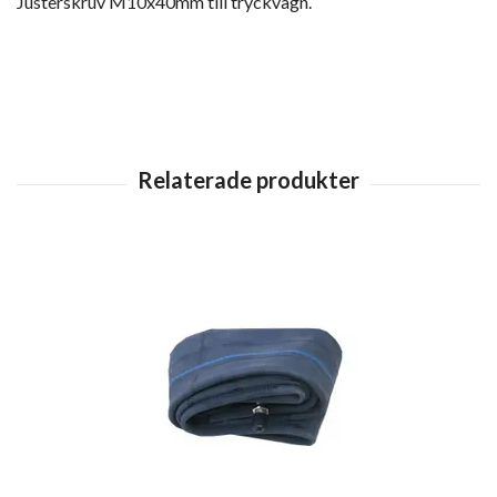
Justerskruv M10x40mm till tryckvagn.