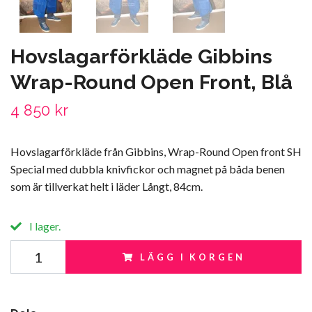
Hovslagarförkläde Gibbins
Wrap-Round Open Front, Blå
4 850 kr
Hovslagarförkläde från Gibbins, Wrap-Round Open front SH
Special med dubbla knivfickor och magnet på båda benen
som är tillverkat helt i läder Långt, 84cm.
I lager.
LÄGG I KORGEN