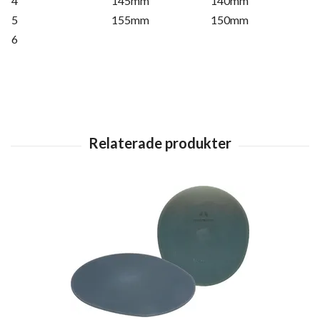
4
145mm
140mm
5
155mm
150mm
6