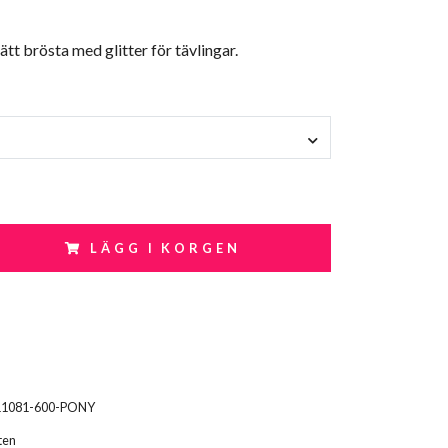
ätt brösta med glitter för tävlingar.
LÄGG I KORGEN
11081-600-PONY
ten