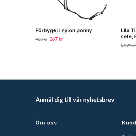
Förbygel i nylon ponny
Lila T
sele,
367 kr
459 kr
1 999 kr
Anmäl dig till vår nyhetsbrev
Om oss
Kund