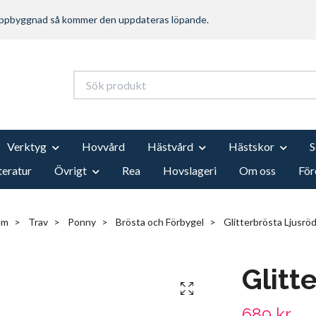
 uppbyggnad så kommer den uppdateras löpande.
Verktyg
Hovvård
Hästvård
Hästskor
teratur
Övrigt
Rea
Hovslageri
Om oss
För
em
Trav
Ponny
Brösta och Förbygel
Glitterbrösta Ljusrö
Glitt
689 kr