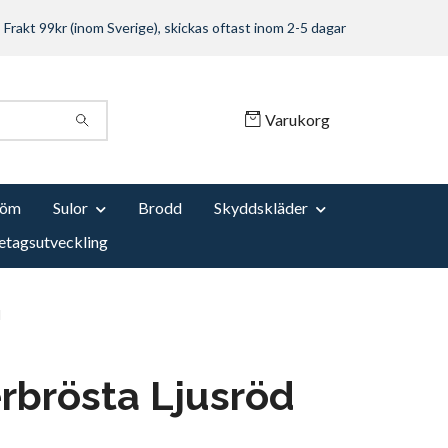
Frakt 99kr (inom Sverige), skickas oftast inom 2-5 dagar
Varukorg
Söm
Sulor
Brodd
Skyddskläder
etagsutveckling
d
erbrösta Ljusröd