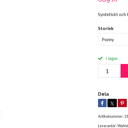
Syntetiskt och l
Storlek
Ponny
I lager.
Dela
Artikelnummer:
2
Leverantör:
Wahls