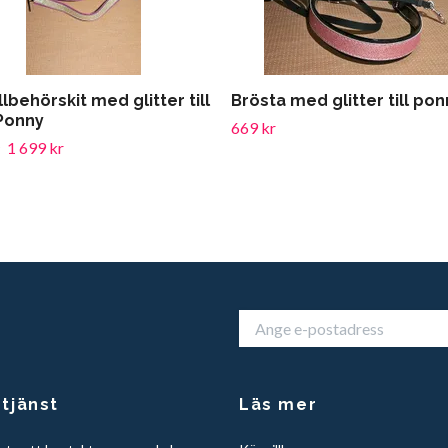
illbehörskit med glitter till
Brösta med glitter till pon
 Ponny
669 kr
1 699 kr
tjänst
Läs mer